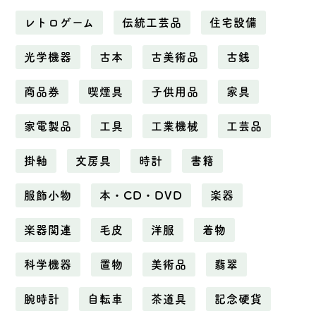
レトロゲーム
伝統工芸品
住宅設備
光学機器
古本
古美術品
古銭
商品券
喫煙具
子供用品
家具
家電製品
工具
工業機械
工芸品
掛軸
文房具
時計
書籍
服飾小物
本・CD・DVD
楽器
楽器関連
毛皮
洋服
着物
科学機器
置物
美術品
翡翠
腕時計
自転車
茶道具
記念硬貨