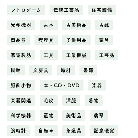
レトロゲーム
伝統工芸品
住宅設備
光学機器
古本
古美術品
古銭
商品券
喫煙具
子供用品
家具
家電製品
工具
工業機械
工芸品
掛軸
文房具
時計
書籍
服飾小物
本・CD・DVD
楽器
楽器関連
毛皮
洋服
着物
科学機器
置物
美術品
翡翠
腕時計
自転車
茶道具
記念硬貨