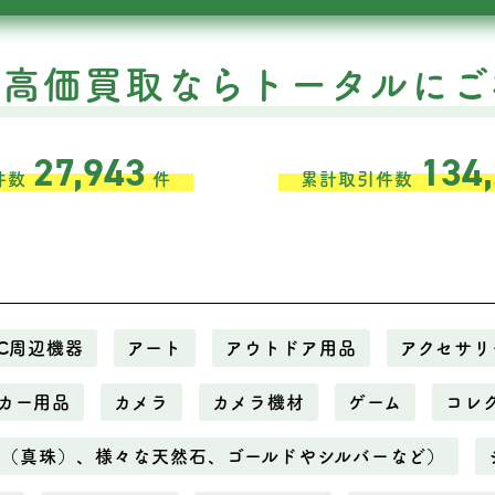
の高価買取ならトータルにご
27,943
134
件数
件
累計取引件数
C周辺機器
アート
アウトドア用品
アクセサリ
カー用品
カメラ
カメラ機材
ゲーム
コレ
ル（真珠）、様々な天然石、ゴールドやシルバーなど）