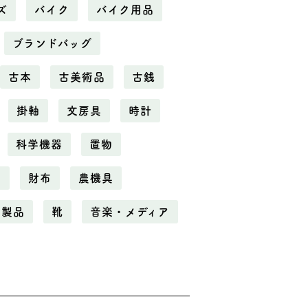
ズ
バイク
バイク用品
ブランドバッグ
古本
古美術品
古銭
掛軸
文房具
時計
科学機器
置物
電
財布
農機具
化製品
靴
音楽・メディア