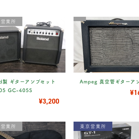
川営業所
and製 ギターアンプセット
Ampeg 真空管ギターア
05 GC-405S
¥1
¥3,200
川営業所
東京営業所