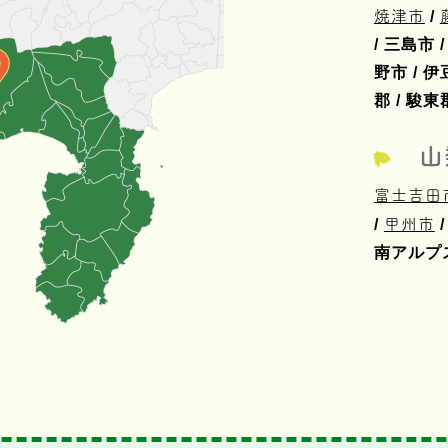
焼津市
/
/ 三島市 
野市 / 伊
郡 / 駿東
山
富士吉田
/
甲州市
/
南アルプス市