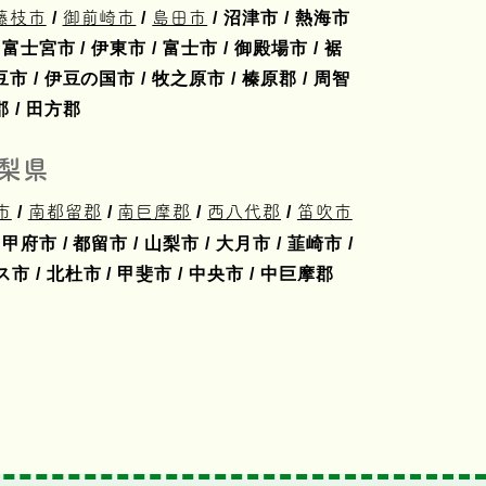
藤枝市
/
御前崎市
/
島田市
/ 沼津市 / 熱海市
/ 富士宮市 / 伊東市 / 富士市 / 御殿場市 / 裾
豆市 / 伊豆の国市 / 牧之原市 / 榛原郡 / 周智
郡 / 田方郡
梨県
市
/
南都留郡
/
南巨摩郡
/
西八代郡
/
笛吹市
 甲府市 / 都留市 / 山梨市 / 大月市 / 韮崎市 /
 / 北杜市 / 甲斐市 / 中央市 / 中巨摩郡