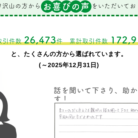
お
喜
び
の
声
け沢山の方から
をいただいてお
26,473
172,9
取引件数
件
累計取引件数
と、たくさんの方から選ばれています。
(～2025年12月31日)
話を聞いて下さり、助か
す！