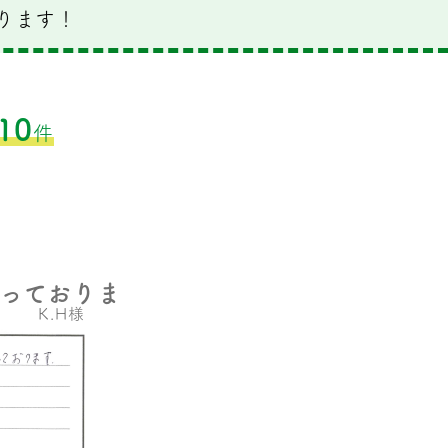
ります！
10
件
っておりま
K.H様