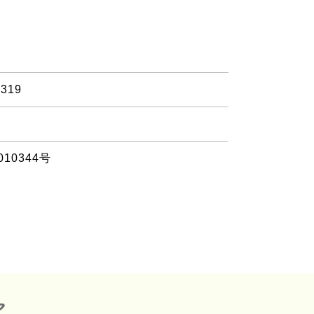
-319
010344号
ア