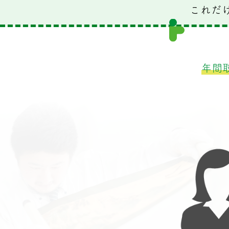
これだ
年間