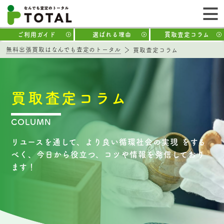
ご利用ガイド
選ばれる理由
買取査定コラム
無料出張買取はなんでも査定のトータル
買取査定コラム
買取査定コラム
COLUMN
リユースを通して、より良い循環社会の実現 をする
べく、今日から役立つ、コツや情報を発信しており
ます！