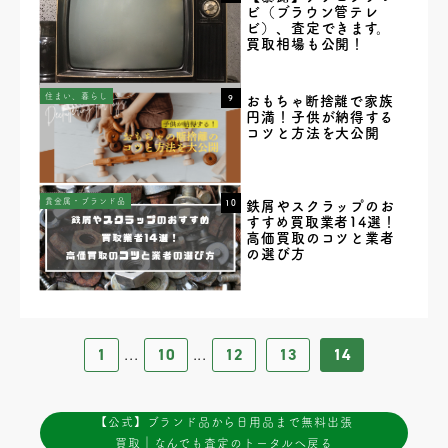
ビ（ブラウン管テレ
ビ）、査定できます。
買取相場も公開！
住まい、暮らし
9
おもちゃ断捨離で家族
円満！子供が納得する
コツと方法を大公開
貴金属・ブランド品
10
鉄屑やスクラップのお
すすめ買取業者14選！
高価買取のコツと業者
の選び方
1
10
12
13
14
...
...
【公式】ブランド品から日用品まで無料出張
買取｜なんでも査定のトータルへ戻る