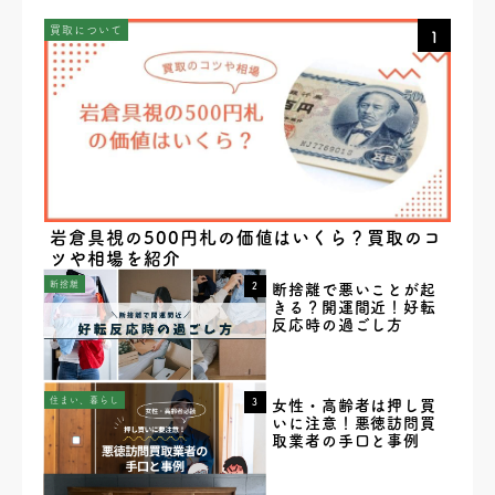
買取について
1
岩倉具視の500円札の価値はいくら？買取のコ
ツや相場を紹介
断捨離
2
断捨離で悪いことが起
きる？開運間近！好転
反応時の過ごし方
住まい、暮らし
3
女性・高齢者は押し買
いに注意！悪徳訪問買
取業者の手口と事例