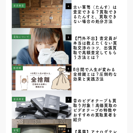
家具雑貨
4
古い箪笥（たんす）は
査定できる？買取でき
るたんすと、買取でき
ない場合の処分方法
買取について
5
【門外不出】査定員が
本当は教えたくない買
取交渉のコツ。出張買
取で高額査定してもら
う方法とは？
断捨離
6
8日間で人生が変わる
全捨離とは？圧倒的な
効果と実践方法
家具雑貨
7
昔のビデオテープも買
取り対象！高価買取の
ビデオテープの特徴や
おすすめの買取業者を
紹介
家電
8
【暴露】アナログテレ