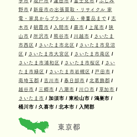
手市
/
坂戸市
/
蓮田市
/
富士見市
/
ふじみ
野市
/
新座市の出張買取・リサイクル 家
電・家具からブランド品・骨董品まで
/
志
木市
/
朝霞市
/
入間市
/
蕨市
/
上尾市
/
狭
山市
/
所沢市
/
熊谷市
/
川越市
/
さいたま
市西区
/
さいたま市北区
/
さいたま市見沼
区
/
さいたま市大宮区
/
さいたま市南区
/
さいたま市浦和区
/
さいたま市桜区
/
さい
たま市緑区
/
さいたま市岩槻区
/
戸田市
/
南埼玉郡
/
吉川市
/
春日部市
/
北葛飾郡
/
越谷市
/
三郷市
/
八潮市
/
川口市
/
草加市
/
さいたま市
/ 加須市 / 東松山市 / 鴻巣市 /
桶川市 / 久喜市 / 北本市 / 入間郡
東京都