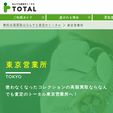
ご利用ガイド
選ばれる理由
買取
無料出張買取はなんでも査定のトータル
東京営業所
東京営業所
TOKYO
使わなくなったコレクションの高額買取なら
なん
でも査定のトータル東京営業所へ！