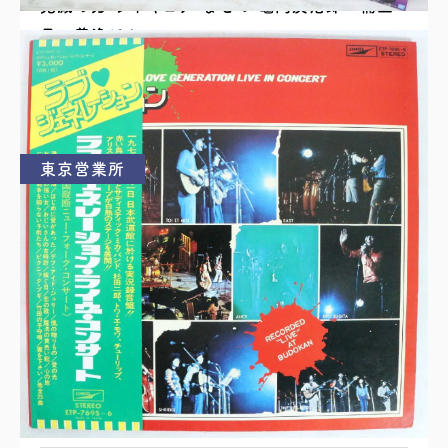
鬼滅の刃 フィギュア まとめ 竈門炭治郎・禰豆
子・善逸ほか
買取理由はこちら
東京営業所
ラブジェネレーション・ライヴコンサート オフ
コース・加藤和彦とサディスティックミカバンド
レコード2枚組