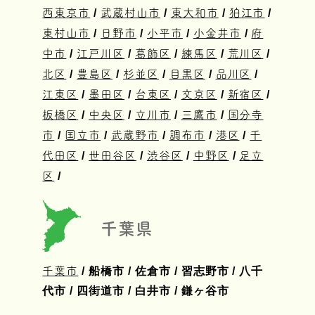
西東京市
/
武蔵村山市
/
東大和市
/
狛江市
/
東村山市
/
日野市
/
小平市
/
小金井市
/
府
中市
/
江戸川区
/
葛飾区
/
練馬区
/
荒川区
/
北区
/
豊島区
/
杉並区
/
目黒区
/
品川区
/
江東区
/
墨田区
/
台東区
/
文京区
/
新宿区
/
板橋区
/
中央区
/
立川市
/
三鷹市
/
国分寺
市
/
国立市
/
武蔵野市
/
調布市
/
港区
/
千
代田区
/
世田谷区
/
渋谷区
/
中野区
/
足立
区
/
千葉県
千葉市
/ 船橋市 / 佐倉市 / 習志野市 / 八千
代市 / 四街道市 / 白井市 / 鎌ヶ谷市