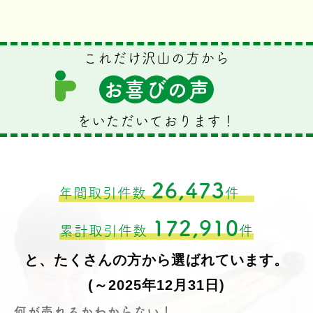
これだけ沢山の方から
お
喜
び
の
声
をいただいております！
26,473
年間取引件数
件
172,910
累計取引件数
件
と、たくさんの方から選ばれています。
(～2025年12月31日)
何が売れるかわからない！