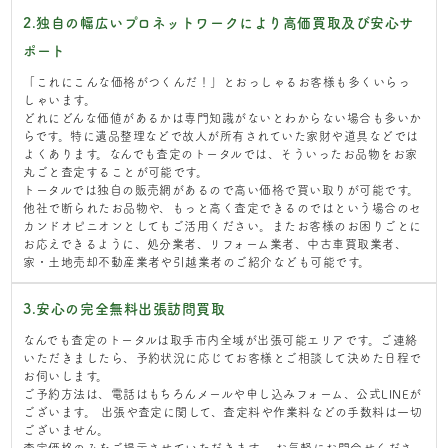
2.独自の幅広いプロネットワークにより高価買取及び安心サ
ポート
「これにこんな価格がつくんだ！」とおっしゃるお客様も多くいらっ
しゃいます。
どれにどんな価値があるかは専門知識がないとわからない場合も多いか
らです。特に遺品整理などで故人が所有されていた家財や道具などでは
よくあります。なんでも査定のトータルでは、そういったお品物をお家
丸ごと査定することが可能です。
トータルでは独自の販売網があるので高い価格で買い取りが可能です。
他社で断られたお品物や、もっと高く査定できるのではという場合のセ
カンドオピニオンとしてもご活用ください。またお客様のお困りごとに
お応えできるように、処分業者、リフォーム業者、中古車買取業者、
家・土地売却不動産業者や引越業者のご紹介なども可能です。
3.安心の完全無料出張訪問買取
なんでも査定のトータルは取手市内全域が出張可能エリアです。ご連絡
いただきましたら、予約状況に応じてお客様とご相談して決めた日程で
お伺いします。
ご予約方法は、電話はもちろんメールや申し込みフォーム、公式LINEが
ございます。 出張や査定に関して、査定料や作業料などの手数料は一切
ございません。
査定価格のみをご提示させていただきます。 お気軽にお問合せくださ