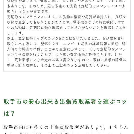
可能性があります。最悪の場合、買い取りが出来なくなってしまう場合
もあります。そのため、売る予定のお品物は定期的にメンテナンスや点
検を行うことが重要です。
定期的なメンテナンスにより、お品物の機能や品質が維持され、良好な
状態で査定してもらうことができます。電子機器などの特に故障しやす
いお品物は、定期的に動作確認をして不具合がないことを確認しておき
ましょう。
以上、査定価格アップのコツを5つご紹介いたしました。お品物を買い
取りに出す際には、整備やクリーニング、お品物の詳細情報の把握、購
入時の付属品の準備、まとめて査定に出すこと、そして定期的なメンテ
ナンスや点検を行うことで、より高い査定価格が期待できます。しか
し、買取業者により査定の基準は異なりますので、事前に業者の評価基
準や方針を理解し、その上で上記のコツを活用してください。
取手市の安心出来る出張買取業者を選ぶコツ
は？
取手市内にも多くの出張買取業者があります。もちろん