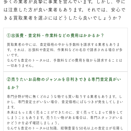
多くの業者が真摯に事業を営んでいます。しかし、中に
は注意した方が良い業者もあります。それでは、安心で
きる買取業者を選ぶにはどうしたら良いでしょうか？
①出張費・査定料・作業料などの費用はかかるか？
買取業者の中には、査定価格の中から手数料を請求する業者もありま
す。それは、出張料や査定料、作業料などの名目で請求される場合が多
いです。
なんでも査定のトータルは、手数料などの費用を後から請求することは
一切ありません。
②売りたいお品物のジャンルを目利きできる専門査定員がい
るか？
専門分野が特に無くどのような物でも買い取りする業者もあります。し
かし、専門査定士がいない場合、査定価格にばらつきが発生してしまい
ます。
本来はもっと高く売ることができたのに、安く売ってしまって損をして
しまうこともあります。売りたい物がある場合は、専門スタッフがいる
かどうかを必ず確認しましょう。
なんでも査定のトータルは知識、経験豊富な50名以上の査定士が在籍し