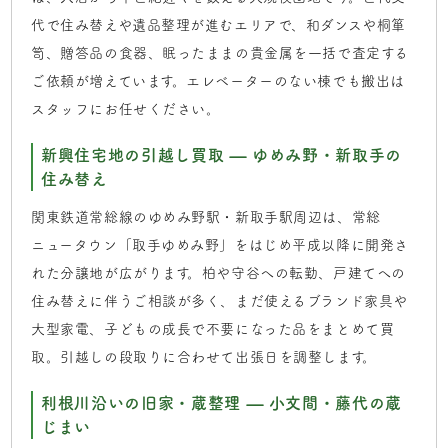
代で住み替えや遺品整理が進むエリアで、和ダンスや桐箪
笥、贈答品の食器、眠ったままの貴金属を一括で査定する
ご依頼が増えています。エレベーターのない棟でも搬出は
スタッフにお任せください。
新興住宅地の引越し買取 — ゆめみ野・新取手の
住み替え
関東鉄道常総線のゆめみ野駅・新取手駅周辺は、常総
ニュータウン「取手ゆめみ野」をはじめ平成以降に開発さ
れた分譲地が広がります。柏や守谷への転勤、戸建てへの
住み替えに伴うご相談が多く、まだ使えるブランド家具や
大型家電、子どもの成長で不要になった品をまとめて買
取。引越しの段取りに合わせて出張日を調整します。
利根川沿いの旧家・蔵整理 — 小文間・藤代の蔵
じまい