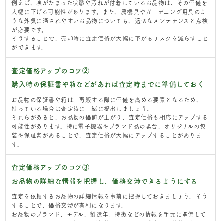
例えば、埃がたまった状態や汚れが付着しているお品物は、その価値を
大幅に下げる可能性があります。また、農機具やガーデニング用具のよ
うな外気に晒されやすいお品物についても、適切なメンテナンスと点検
が必要です。
そうすることで、売却時に査定価格が大幅に下がるリスクを減らすこと
ができます。
査定価格アップのコツ②
購入時の保証書や箱などがあれば査定時までに準備しておく
お品物の保証書や箱は、再販する際に価値を高める要素となるため、
持っている場合は査定時に一緒に提出しましょう。
それらがあると、お品物の価値が上がり、査定価格も相応にアップする
可能性があります。特に電子機器やブランド品の場合、オリジナルの包
装や保証書があることで、査定価格が大幅にアップすることがありま
す。
査定価格アップのコツ③
お品物の詳細な情報を把握し、価格交渉できるようにする
査定を依頼するお品物の詳細情報を事前に把握しておきましょう。そう
することで、価格交渉が有利になります。
お品物のブランド、モデル、製造年、特徴などの情報を手元に準備して