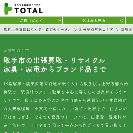
ご利用ガイド
選ばれる理由
無料出張買取はなんでも査定のトータル
出張買取対象エリア
茨城県
茨城県取手市
取手市の出張買取・リサイクル
家具・家電からブランド品まで
JR常磐線・関東鉄道常総線が乗り入れる取手駅は上野方面の始
発駅で、駅直結のアトレ取手を中心に暮らしの拠点がそろうエ
リアです。取手ゆめみ野の新興住宅地から戸頭団地・井野団地
の大規模団地、小文間や藤代の一戸建て・旧家まで、住まいの
形はさまざま。なんでも査定のトータルは、出張費・査定料が
完全無料で、ご自宅まで伺って一点から丸ごとまで買い取りま