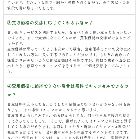
ています。どのような物でも細かく連携を取りながら、専門店以上のお
値段で買い取りいたします。
③買取価格の交渉に応じてくれるお店か？
買い取りサービスを利用するなら、なるべく高く買い取ってもらいたい
ですよね。そこで大切になってくるのが、買取価格の交渉ができるかど
うかです。
査定価格が思っていたよりも安かった場合、査定価格について交渉に応
じてくれるお店は、良い業者であることが多いです。もちろん再販して
採算が見込めないような買取金額は不可能ですが、複数の業者へ査定に
出したり、修理やクリーニングを行うなどして価格交渉をしてみましょ
う。
④査定価格に納得できない場合は無料でキャンセルできるの
か？
買取価格を交渉しても、どうしても金額面で折り合いがつかない時もあ
ります。 その場合はキャンセルになるかと思います。
買取業者からしてみても、売る側からしても、何も得られず残念な結果
にはなってしまします。 そこで、業者によってはキャンセル料金を請求
してくる場合があります。事前にしっかりと確認してキャンセル料金が
発生するかどうかも、良い業者か否かを判断するポイントの１つです。
なんでも査定のトータルは、キャンセル料は発生しません。高額査定を