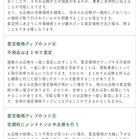
おくことで、そのお品物がなぜ価値があるのか、業者に具体的に伝える
ことが可能になります。
また、お品物の市場価格を調査し、自分のお品物が一般的にどれくらい
の値段で取り引されているかを把握することにも役立ちます。
査定時にあまりに市場価値とかけ離れている査定価格が出た場合、断る
こともできる様になります。
査定価格アップのコツ④
不用品はまとめて査定
複数のお品物を一度に査定に出すことで、査定価格がアップする可能性
があります。一度に多くのお品物を売却することは、買取業者にとって
も取引効率の向上につながります。そのため、まとめてお品物を持ち込
む顧客に対して割り増しやボーナスを提供することがあります。
また、あるお品物の査定価格が低かった場合でも、他のお品物の査定価
格が高い場合があります。そのため、全体として見れば良い結果につな
がることがあります。可能な限り多くのお品物を一度に査定に出すこと
で、全体の査定価格アップにつなげることができるかもしれません。
査定価格アップのコツ⑤
定期的にメンテナンスや点検を行う
お品物が故障したり不具合が見つかった場合、査定価格が大幅に下がる