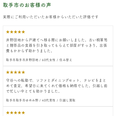
取手市のお客様の声
実際にご利用いただいたお客様からいただいた評価です
★
★
★
★
★
井野団地から戸建てへ移る際にお願いしました。古い桐箪笥
と贈答品の食器を引き取ってもらえて部屋がすっきり。出張
費もかからず助かりました。
取手市取手市井野団地 / 60代女性 / 住み替え
★
★
★
★
★
守谷への転勤で、ソファとダイニングセット、テレビをまと
めて査定。希望日に来てくれて価格も納得でした。引越し前
で忙しい中とても助かりました。
取手市取手市ゆめみ野 / 40代男性 / 引越し買取
★
★
★
★
★