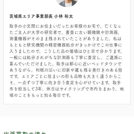
茨城県エリア事業部長 小林 裕太
取手の小文間にお住まいだったお客様のお宅で、亡くなっ
たご主人が大学の研究者で、書斎に古い顕微鏡や計測器、
測量機器がそのまま残されていたことがありました。私は
もともと研究機関の精密機器処分がきっかけでこの仕事に
入りましたので、こうした品の価値はひと目で分かります。
一般には処分されがちな計測器も丁寧に査定し、ご遺族に
喜んでいただけました。取手は都心に近いベッドタウンで
ありながら、利根川沿いに旧家や蔵も残る奥行きのある街
です。エリアごとに住まいの形も品物も大きく違うからこ
そ、一点ずつ丁寧に向き合う査定を心がけています。取手
市を担当して3年、休日はサイクリングで市内をまわり、地
域のことをもっと知る毎日です。