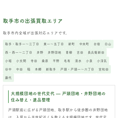
取手市の出張買取エリア
取手市内全域が出張対応エリアです。
取手・取手一〜三丁目
東一〜五丁目
新町
中央町
台宿
白山
西・西一〜二丁目
井野
井野団地
青柳
吉田
長兵衛新田
小堀
小文間
寺田
桑原
平野
毛有
清水
小泉
小浮気
谷中
中田
稲
本郷
新取手
戸頭・戸頭一〜六丁目
宮和田
藤代
大規模団地の世代交代 — 戸頭団地・井野団地の
住み替え・遺品整理
戸頭駅前に広がる戸頭団地、取手駅から徒歩圏の井野団地
は、入居から半世紀近くを数える大規模団地です。世代交