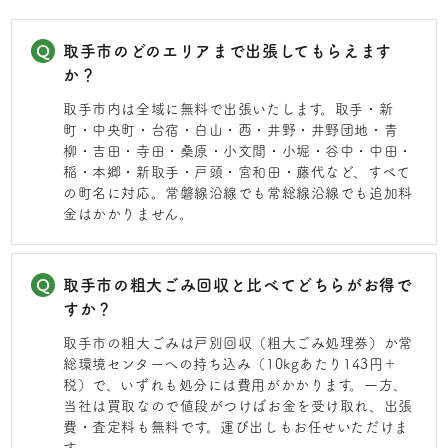
取手市のどのエリアまで出張してもらえます
か？
取手市内は全域に無料で出張いたします。取手・新
町・中央町・台宿・白山・西・井野・井野団地・青
柳・吉田・寺田・桑原・小文間・小堀・谷中・中田・
稲・本郷・新取手・戸頭・宮和田・藤代など、すべて
の町名に対応。常磐線沿線でも常総線沿線でも追加料
金はかかりません。
取手市の粗大ごみ回収と比べてどちらがお得で
すか？
取手市の粗大ごみは戸別回収（粗大ごみ処理券）か常
総環境センターへの持ち込み（10kgあたり143円＋
税）で、いずれも処分には費用がかかります。一方、
当社は買取なので値段がつけばお金を受け取れ、出張
費・査定料も無料です。運び出しもお任せいただけま
す。