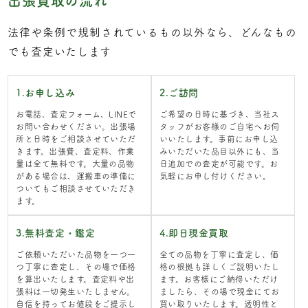
出張買取の流れ
法律や条例で規制されているもの以外なら、どんなもの
でも査定いたします
1.お申し込み
2.ご訪問
お電話、査定フォーム、LINEで
ご希望の日時に基づき、当社ス
お問い合わせください。出張場
タッフがお客様のご自宅へお伺
所と日時をご相談させていただ
いいたします。事前にお申し込
きます。出張費、査定料、作業
みいただいた品目以外にも、当
量は全て無料です。大量の品物
日追加での査定が可能です。お
がある場合は、運搬車の準備に
気軽にお申し付けください。
ついてもご相談させていただき
ます。
3.無料査定・鑑定
4.即日現金買取
ご依頼いただいた品物を一つ一
全ての品物を丁寧に査定し、価
つ丁寧に査定し、その場で価格
格の根拠も詳しくご説明いたし
を算出いたします。査定料や出
ます。お客様にご納得いただけ
張料は一切発生いたしません。
ましたら、その場で現金にてお
自信を持ってお値段をご提示し
買い取りいたします。透明性と