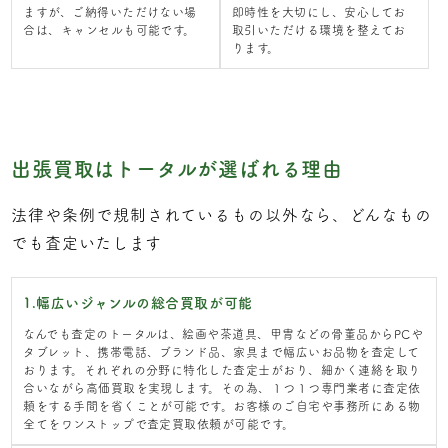
ますが、ご納得いただけない場
即時性を大切にし、安心してお
合は、キャンセルも可能です。
取引いただける環境を整えてお
ります。
出張買取はトータルが選ばれる理由
法律や条例で規制されているもの以外なら、どんなもの
でも査定いたします
1.幅広いジャンルの総合買取が可能
なんでも査定のトータルは、絵画や茶道具、甲冑などの骨董品からPCや
タブレット、携帯電話、ブランド品、家具まで幅広いお品物を査定して
おります。それぞれの分野に特化した査定士がおり、細かく連絡を取り
合いながら高価買取を実現します。その為、１つ１つ専門業者に査定依
頼をする手間を省くことが可能です。お客様のご自宅や事務所にある物
全てをワンストップで査定買取依頼が可能です。