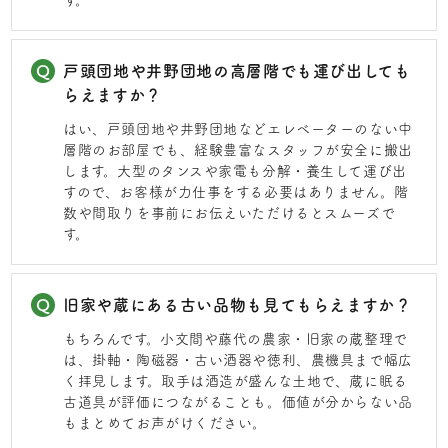
戸頭団地や井野団地の高層階でも運び出しても
らえますか？
はい、戸頭団地や井野団地などエレベーターのない中
層階のお部屋でも、経験豊富なスタッフが安全に搬出
します。大型のタンスや家電も分解・養生して運び出
すので、お客様が力仕事をする必要はありません。階
数や間取りを事前にお伝えいただけるとスムーズで
す。
旧家や蔵にある古い品物も見てもらえますか？
もちろんです。小文間や藤代の農家・旧家の蔵整理で
は、掛軸・陶磁器・古い酒器や徳利、農機具まで幅広
く拝見します。取手は酒造が盛んな土地で、蔵に眠る
古道具が評価につながることも。価値が分からない品
もまとめてお声がけください。