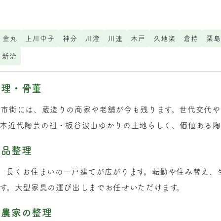
金丸
上川中子
神分
川澄
川連
木戸
久地楽
倉持
栗島
新治
整理・骨董
旧市街には、蔵造りの商家や老舗が今も残ります。世代交代
本近代陶芸の祖・板谷波山ゆかりの土地らしく、価値ある陶
遺品整理
、長くお住まいの一戸建てが広がります。転勤や住み替え、
す。大型家具の運び出しまでお任せいただけます。
か農家の整理