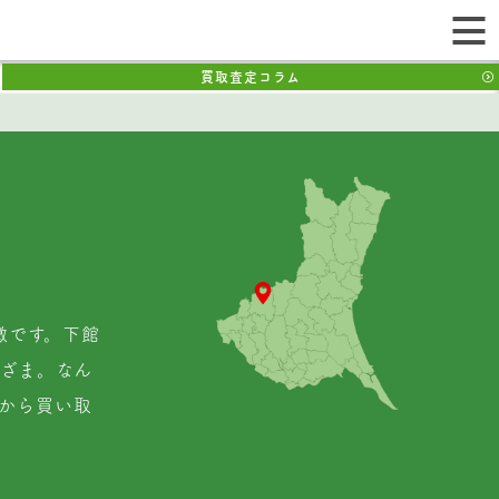
買取査定コラム
徴です。下館
ざま。なん
から買い取