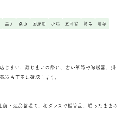
黒子
桑山
国府田
小塙
五所宮
鷺島
笹塚
や店じまい、蔵じまいの際に、古い箪笥や陶磁器、掛
磁器も丁寧に確認します。
生前・遺品整理で、和ダンスや贈答品、眠ったままの