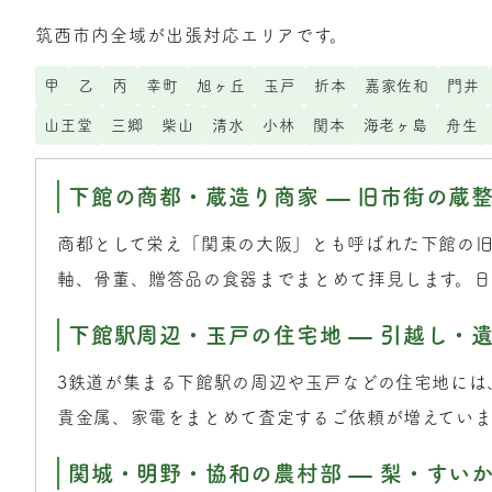
筑西市内全域が出張対応エリアです。
甲
乙
丙
幸町
旭ヶ丘
玉戸
折本
嘉家佐和
門井
山王堂
三郷
柴山
清水
小林
関本
海老ヶ島
舟生
下館の商都・蔵造り商家 — 旧市街の蔵
商都として栄え「関東の大阪」とも呼ばれた下館の
軸、骨董、贈答品の食器までまとめて拝見します。日
下館駅周辺・玉戸の住宅地 — 引越し・
3鉄道が集まる下館駅の周辺や玉戸などの住宅地には
貴金属、家電をまとめて査定するご依頼が増えていま
関城・明野・協和の農村部 — 梨・すい