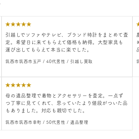
す
★
★
★
★
★
引越しでソファやテレビ、ブランド時計をまとめて査
定。希望日に来てもらえて価格も納得。大型家具も
運び出してもらえて本当に楽でした。
筑西市筑西市玉戸 / 40代男性 / 引越し買取
★
★
★
★
★
母の遺品整理で着物とアクセサリーを査定。一点ず
つ丁寧に見てくれて、思っていたより値段がついた品
もありました。対応も親切でした。
筑西市筑西市幸町 / 50代男性 / 遺品整理