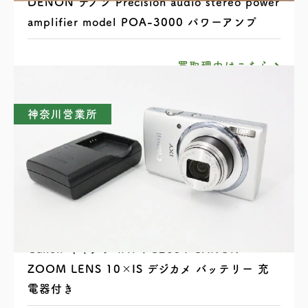
DENON デノン Precision audio stereo power
amplifier model POA-3000 パワーアンプ
買取理由はこちら
神奈川営業所
Canon キャノン IXY PC2054 CANON
ZOOM LENS 10×IS デジカメ バッテリー 充
電器付き