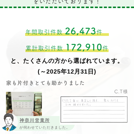
をいただいております！
26,473
年間取引件数
件
172,910
累計取引件数
件
と、たくさんの方から選ばれています。
(～2025年12月31日)
家も片付きとても助かりました
C.T様
神奈川営業所
が伺わせていただきました。