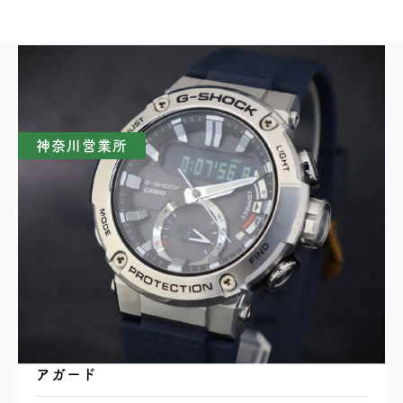
買取実績一覧
神奈川営業所
CASIO カシオ G-SHOCK G-STEEL GST-
B200 タフソーラー Bluetooth搭載 カーボンコ
アガード