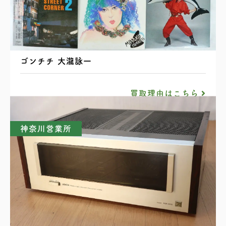
レコード まとめ 山下達郎 吉田美奈子 矢野顕子
ゴンチチ 大瀧詠一
買取理由はこちら
神奈川営業所