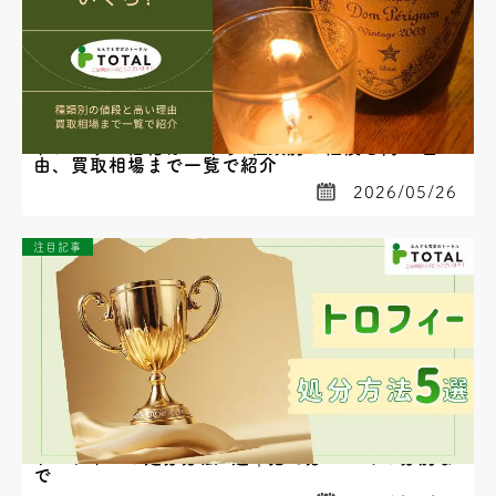
ドンペリの価格はいくら?種類別の値段と高い理
由、買取相場まで一覧で紹介
2026/05/26
注目記事
トロフィーの処分方法5選｜捨て方・ゴミの分別ま
で