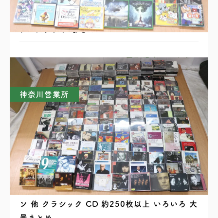
PS2 PS3 Wii DSll Xbox PSP ゲーム機本体
ゲームソフト まとめ
買取理由はこちら
神奈川営業所
ベートーベン ブラームス シューベルト ショパ
ン 他 クラシック CD 約250枚以上 いろいろ 大
量まとめ