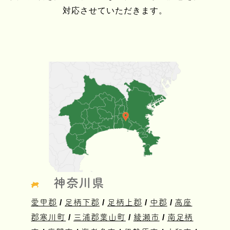
対応させていただきます。
神奈川県
愛甲郡
/
足柄下郡
/
足柄上郡
/
中郡
/
高座
郡寒川町
/
三浦郡葉山町
/
綾瀬市
/
南足柄