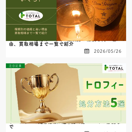
ドンペリの価格はいくら?種類別の値段と高い理
由、買取相場まで一覧で紹介
2026/05/26
注目記事
トロフィーの処分方法5選｜捨て方・ゴミの分別ま
で