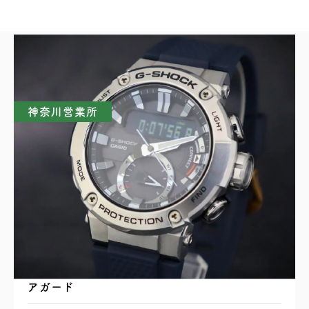
買取実績一覧
神奈川営業所
CASIO カシオ G-SHOCK G-STEEL GST-
B200 タフソーラー Bluetooth搭載 カーボンコ
アガード