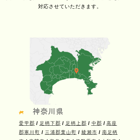
対応させていただきます。
神奈川県
愛甲郡
/
足柄下郡
/
足柄上郡
/
中郡
/
高座
郡寒川町
/
三浦郡葉山町
/
綾瀬市
/
南足柄