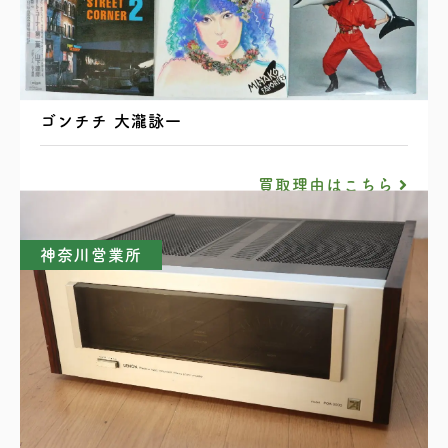
レコード まとめ 山下達郎 吉田美奈子 矢野顕子
ゴンチチ 大瀧詠一
買取理由はこちら
神奈川営業所