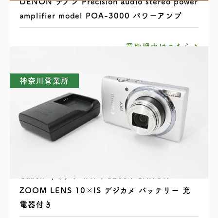
DENON デノン Precision audio stereo power
amplifier model POA-3000 パワーアンプ
買取理由はこちら
神奈川営業所
Canon キャノン IXY PC2054 CANON
ZOOM LENS 10×IS デジカメ バッテリー 充
電器付き