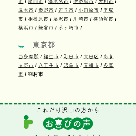
市
/
座間市
/
海老名市
/
伊勢原市
/
大和市
/
厚木市
/
秦野市
/
逗子市
/
小田原市
/
平塚
市
/
相模原市
/
藤沢市
/
川崎市
/
横須賀市
/
横浜市
/
鎌倉市
/
茅ヶ崎市
/
東京都
西多摩郡
/
福生市
/
町田市
/
大田区
/
あき
る野市
/
八王子市
/
昭島市
/
青梅市
/
多摩
市
/ 羽村市
これだけ沢山の方から
お
喜
び
の
声