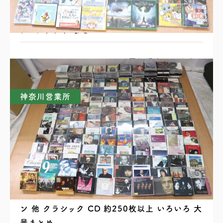
PS2 PS3 Wii DSll Xbox PSP ゲーム機本体
ゲームソフト まとめ
買取理由はこちら
神奈川営業所
ベートーベン ブラームス シューベルト ショパ
ン 他 クラシック CD 約250枚以上 いろいろ 大
量まとめ