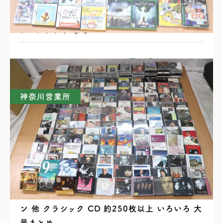
PS2 PS3 Wii DSll Xbox PSP ゲーム機本体
ゲームソフト まとめ
買取理由はこちら
神奈川営業所
ベートーベン ブラームス シューベルト ショパ
ン 他 クラシック CD 約250枚以上 いろいろ 大
量まとめ