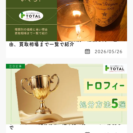
ドンペリの価格はいくら?種類別の値段と高い理
由、買取相場まで一覧で紹介
2026/05/26
注目記事
トロフィーの処分方法5選｜捨て方・ゴミの分別ま
で