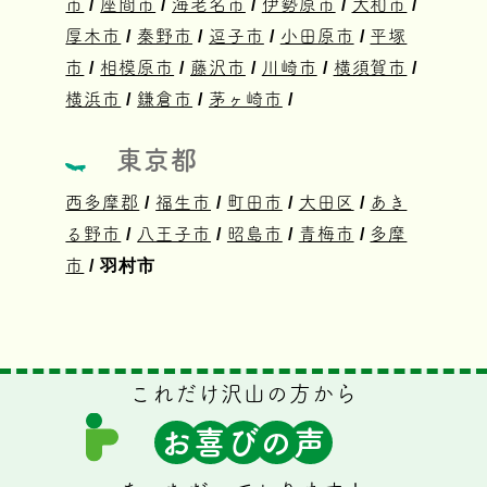
市
/
座間市
/
海老名市
/
伊勢原市
/
大和市
/
厚木市
/
秦野市
/
逗子市
/
小田原市
/
平塚
市
/
相模原市
/
藤沢市
/
川崎市
/
横須賀市
/
横浜市
/
鎌倉市
/
茅ヶ崎市
/
東京都
西多摩郡
/
福生市
/
町田市
/
大田区
/
あき
る野市
/
八王子市
/
昭島市
/
青梅市
/
多摩
市
/ 羽村市
これだけ沢山の方から
お
喜
び
の
声