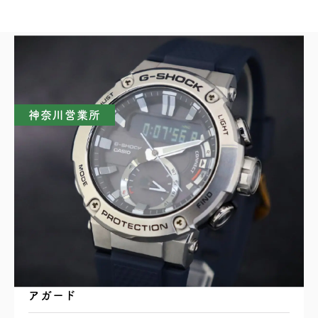
買取実績一覧
神奈川営業所
CASIO カシオ G-SHOCK G-STEEL GST-
B200 タフソーラー Bluetooth搭載 カーボンコ
アガード