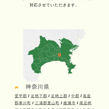
対応させていただきます。
神奈川県
愛甲郡
/
足柄下郡
/
足柄上郡
/
中郡
/
高座
郡寒川町
/
三浦郡葉山町
/
綾瀬市
/
南足柄