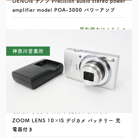
DENON デノン Precision audio stereo power
amplifier model POA-3000 パワーアンプ
買取理由はこちら
神奈川営業所
Canon キャノン IXY PC2054 CANON
ZOOM LENS 10×IS デジカメ バッテリー 充
電器付き