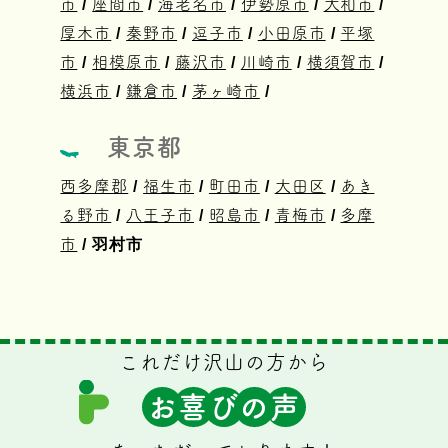
市
/
座間市
/
海老名市
/
伊勢原市
/
大和市
/
厚木市
/
秦野市
/
逗子市
/
小田原市
/
平塚
市
/
相模原市
/
藤沢市
/
川崎市
/
横須賀市
/
横浜市
/
鎌倉市
/
茅ヶ崎市
/
東京都
西多摩郡
/
福生市
/
町田市
/
大田区
/
あき
る野市
/
八王子市
/
昭島市
/
青梅市
/
多摩
市
/ 羽村市
これだけ沢山の方から
お
喜
び
の
声