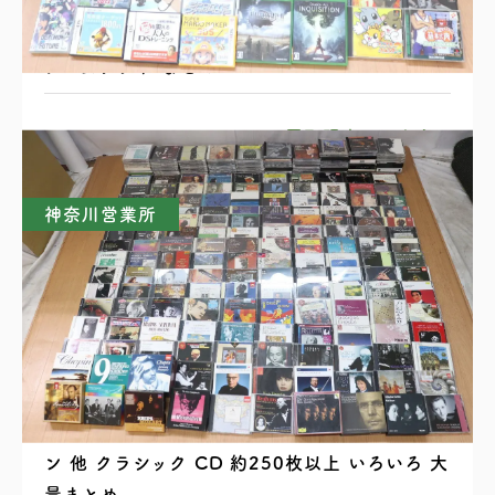
PS2 PS3 Wii DSll Xbox PSP ゲーム機本体
ゲームソフト まとめ
買取理由はこちら
神奈川営業所
ベートーベン ブラームス シューベルト ショパ
ン 他 クラシック CD 約250枚以上 いろいろ 大
量まとめ