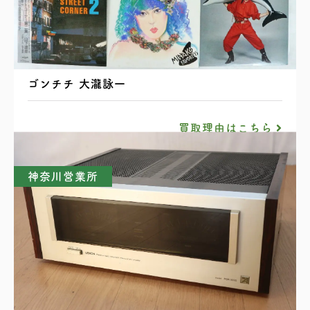
レコード まとめ 山下達郎 吉田美奈子 矢野顕子
ゴンチチ 大瀧詠一
買取理由はこちら
神奈川営業所