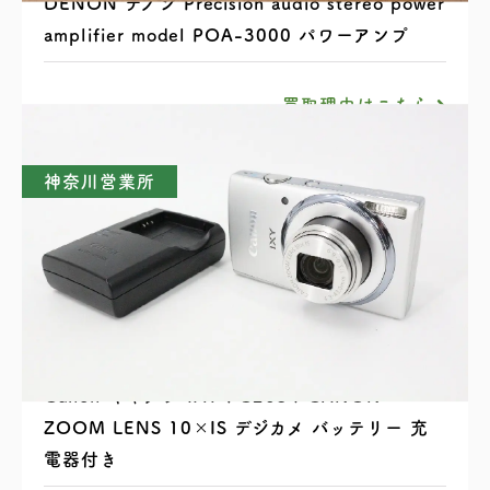
DENON デノン Precision audio stereo power
amplifier model POA-3000 パワーアンプ
買取理由はこちら
神奈川営業所
Canon キャノン IXY PC2054 CANON
ZOOM LENS 10×IS デジカメ バッテリー 充
電器付き