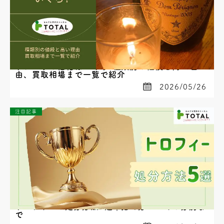
ドンペリの価格はいくら?種類別の値段と高い理
由、買取相場まで一覧で紹介
2026/05/26
注目記事
トロフィーの処分方法5選｜捨て方・ゴミの分別ま
で