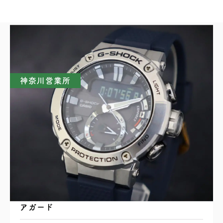
買取実績一覧
神奈川営業所
CASIO カシオ G-SHOCK G-STEEL GST-
B200 タフソーラー Bluetooth搭載 カーボンコ
アガード