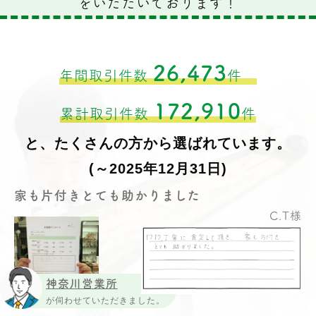
をいただいております！
26,473
年間取引件数
件
172,910
累計取引件数
件
と、たくさんの方から選ばれています。
(～2025年12月31日)
家も片付きとても助かりました
C.T様
神奈川営業所
が伺わせていただきました。