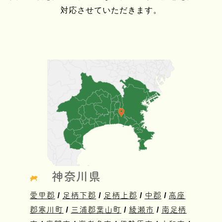
対応させていただきます。
神奈川県
愛甲郡
/
足柄下郡
/
足柄上郡
/
中郡
/
高座
郡寒川町
/
三浦郡葉山町
/
綾瀬市
/
南足柄